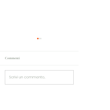
Commenti
Scrivi un commento...
Ancora una replica dello
S. Sebastiano incon
spettacolo sulla vita di S.
ragazzi dell'ANFF
Sebastiano nella
Basilica....non perderlo!!!