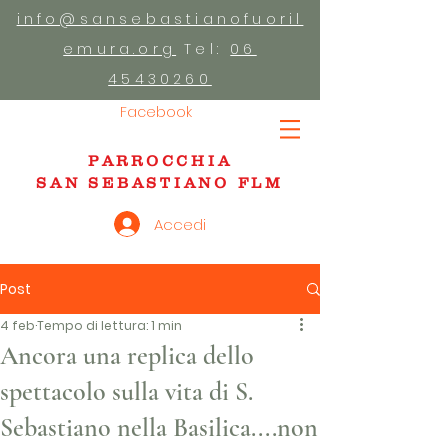
info@sansebastianofuoril
emura.org
Tel:
06
45430260
Facebook
PARROCCHIA
SAN SEBASTIANO FLM
Accedi
Post
4 feb
Tempo di lettura: 1 min
Ancora una replica dello
spettacolo sulla vita di S.
Sebastiano nella Basilica....non