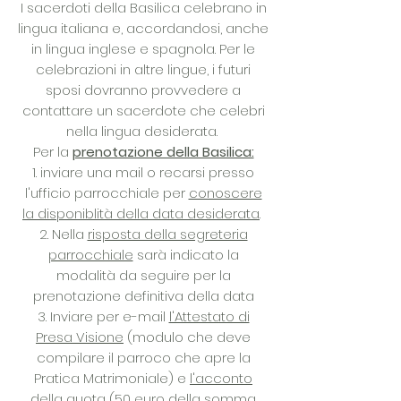
I sacerdoti della Basilica celebrano in
lingua italiana e, accordandosi, anche
in lingua inglese e spagnola. Per le
celebrazioni in altre lingue, i futuri
sposi dovranno provvedere a
contattare un sacerdote che celebri
nella lingua desiderata.
Per la
prenotazione della Basilica:
1. inviare una mail o recarsi presso
l'ufficio parrocchiale per
conoscere
la disponiblità della data desiderata
.
2. Nella
risposta della segreteria
parrocchiale
sarà indicato la
modalità da seguire per la
prenotazione definitiva della data
3. Inviare per e-mail
l'Attestato di
Presa Visione
(modulo che deve
compilare il parroco che apre la
Pratica Matrimoniale) e
l'acconto
della quota
(50 euro della somma