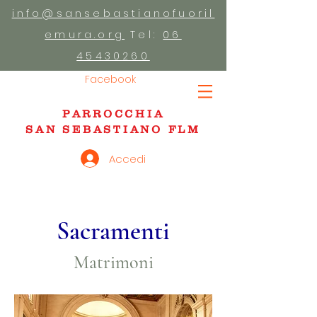
info@sansebastianofuoril
emura.org
Tel:
06
45430260
Facebook
PARROCCHIA
SAN SEBASTIANO FLM
Accedi
Sacramenti
Matrimoni