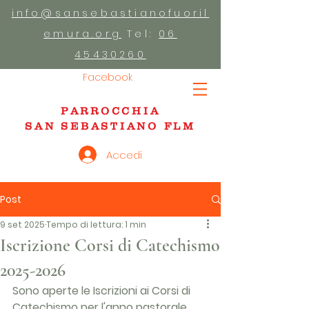
info@sansebastianofuoril
emura.org
Tel:
06
45430260
Facebook
PARROCCHIA
SAN SEBASTIANO FLM
Accedi
Post
9 set 2025
Tempo di lettura: 1 min
Iscrizione Corsi di Catechismo
2025-2026
Sono aperte le Iscrizioni ai Corsi di 
Catechismo per l'anno pastorale 