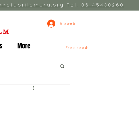
anofuorilemura.org
Tel:
06 45430260
Accedi
LM
s
More
Facebook