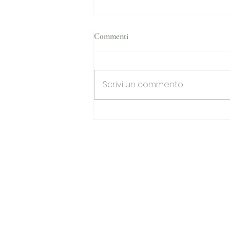
Commenti
Scrivi un commento...
Nuovo numero dell'Ufficio
Parrocchiale